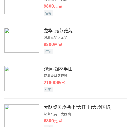
9800
元/㎡
住宅
龙华-元芬雅苑
深圳龙华区龙华
9800
元/㎡
住宅
观澜-翰林半山
深圳龙华区观澜
21800
元/㎡
住宅
大朗黎贝岭-铂悦大仟里(大岭国际)
深圳东莞市大朗镇
6800
元/㎡