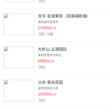
住宅
龙华-官湖景苑（观澜湖新城）
深圳龙华区龙华
23500
元/㎡
住宅
公寓
大岭山-云湖国际
深圳东莞市大岭山
9800
元/㎡
住宅
沙井-景尚花园
深圳宝安区沙井
10200
元/㎡
住宅